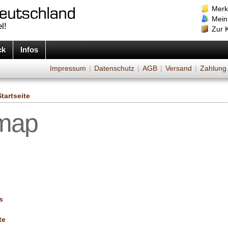
Merk
Mein
l!
Zur 
ck
Infos
Impressum
|
Datenschutz
|
AGB
|
Versand
|
Zahlung
Startseite
emap
s
te