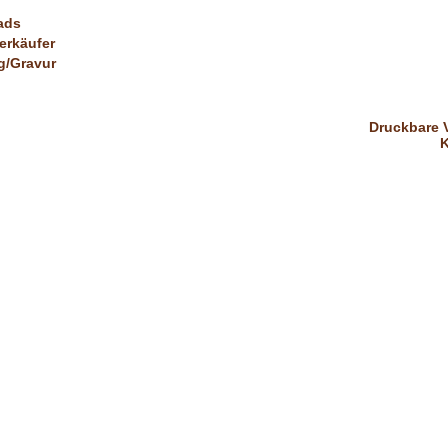
ads
erkäufer
/Gravur
Druckbare 
K