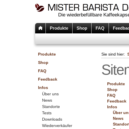
Die wiederbefüllbare Kaffeekapse
Produkte
Shop
FAQ
Feedba
Produkte
Sie sind hier:
Shop
Sit
FAQ
Feedback
Produkte
Infos
Shop
Über uns
FAQ
News
Feedback
Standorte
Infos
Über un
Tests
News
Downloads
Standor
Wiederverkäufer