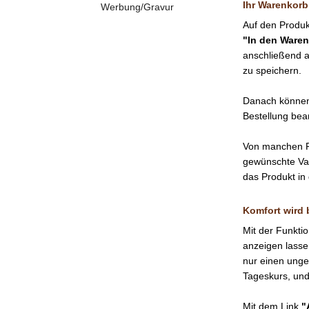
Ihr Warenkorb
Werbung/Gravur
Auf den Produkt
"In den Ware
anschließend a
zu speichern.
Danach können 
Bestellung bea
Von manchen Pr
gewünschte Var
das Produkt in
Komfort wird 
Mit der Funkti
anzeigen lassen
nur einen ungef
Tageskurs, un
Mit dem Link
"