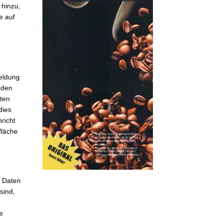
hinzu,
e auf
meldung
 den
ten
dies
richt
fläche
n Daten
sind,
e