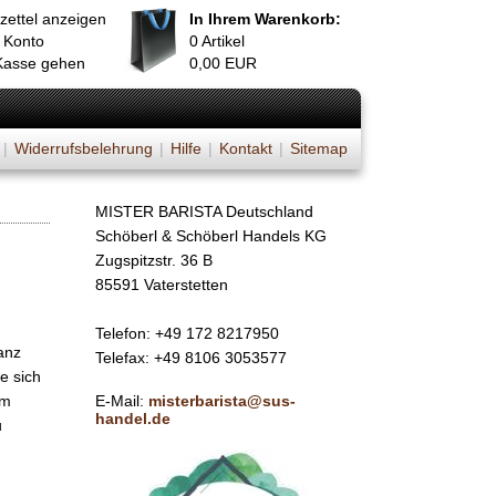
zettel anzeigen
In Ihrem Warenkorb:
 Konto
0
Artikel
Kasse gehen
0,00
EUR
|
Widerrufsbelehrung
|
Hilfe
|
Kontakt
|
Sitemap
MISTER BARISTA Deutschland
Schöberl & Schöberl Handels KG
Zugspitzstr. 36 B
85591 Vaterstetten
Telefon: +49 172 8217950
anz
Telefax: +49 8106 3053577
e sich
um
E-Mail:
misterbarista@sus-
handel.de
u