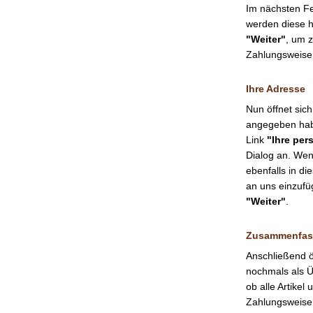
Im nächsten F
werden diese h
"Weiter"
, um 
Zahlungsweise 
Ihre Adresse
Nun öffnet sich
angegeben habe
Link
"Ihre per
Dialog an. Wen
ebenfalls in d
an uns einzufü
"Weiter"
.
Zusammenfa
Anschließend ö
nochmals als Üb
ob alle Artike
Zahlungsweise