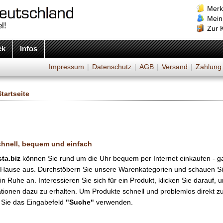
Merk
Mein
l!
Zur 
ck
Infos
Impressum
|
Datenschutz
|
AGB
|
Versand
|
Zahlung
Startseite
chnell, bequem und einfach
sta.biz
können Sie rund um die Uhr bequem per Internet einkaufen - g
 Hause aus. Durchstöbern Sie unsere Warenkategorien und schauen Si
n Ruhe an. Interessieren Sie sich für ein Produkt, klicken Sie darauf, 
tionen dazu zu erhalten. Um Produkte schnell und problemlos direkt z
 Sie das Eingabefeld
"Suche"
verwenden.