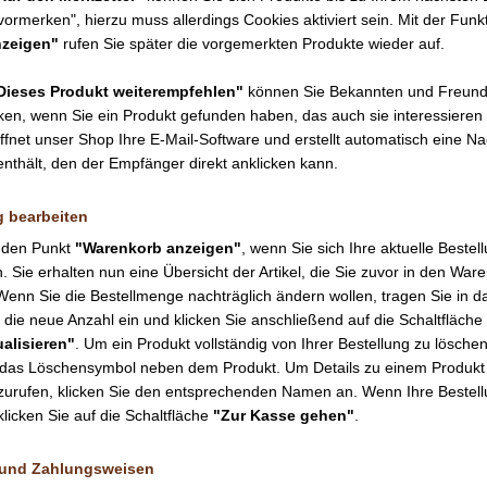
vormerken", hierzu muss allerdings Cookies aktiviert sein. Mit der Funk
nzeigen"
rufen Sie später die vorgemerkten Produkte wieder auf.
Dieses Produkt weiterempfehlen"
können Sie Bekannten und Freun
cken, wenn Sie ein Produkt gefunden haben, das auch sie interessieren
ffnet unser Shop Ihre E-Mail-Software und erstellt automatisch eine Na
enthält, den der Empfänger direkt anklicken kann.
g bearbeiten
f den Punkt
"Warenkorb anzeigen"
, wenn Sie sich Ihre aktuelle Bestel
 Sie erhalten nun eine Übersicht der Artikel, die Sie zuvor in den War
Wenn Sie die Bestellmenge nachträglich ändern wollen, tragen Sie in d
 die neue Anzahl ein und klicken Sie anschließend auf die Schaltfläche
alisieren"
. Um ein Produkt vollständig von Ihrer Bestellung zu löschen
f das Löschensymbol neben dem Produkt. Um Details zu einem Produkt
urufen, klicken Sie den entsprechenden Namen an. Wenn Ihre Bestel
 klicken Sie auf die Schaltfläche
"Zur Kasse gehen"
.
 und Zahlungsweisen