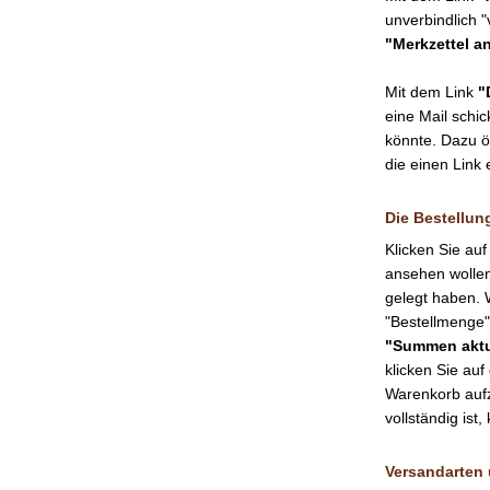
unverbindlich "
"Merkzettel a
Mit dem Link
"
eine Mail schi
könnte. Dazu ö
die einen Link 
Die Bestellun
Klicken Sie au
ansehen wollen.
gelegt haben. 
"Bestellmenge"
"Summen aktu
klicken Sie au
Warenkorb aufz
vollständig ist,
Versandarten