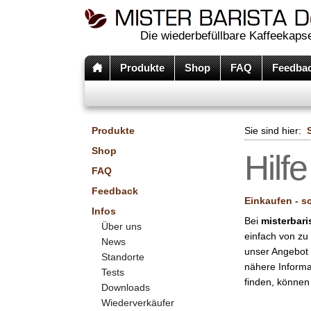
Die wiederbefüllbare Kaffeekapse
Produkte
Shop
FAQ
Feedba
Produkte
Sie sind hier:
Shop
Hilfe
FAQ
Feedback
Einkaufen - s
Infos
Bei
misterbari
Über uns
einfach von zu
News
unser Angebot i
Standorte
nähere Informa
Tests
finden, können
Downloads
Wiederverkäufer