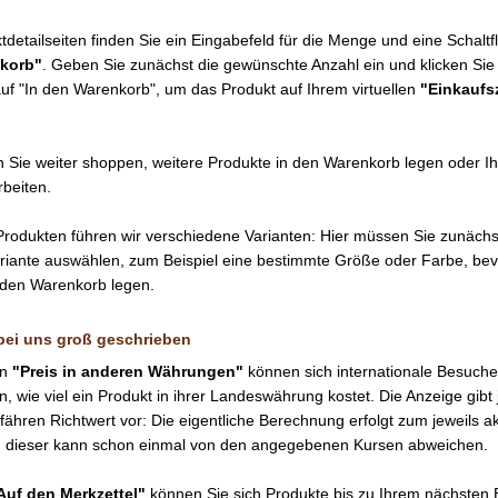
detailseiten finden Sie ein Eingabefeld für die Menge und eine Schaltf
nkorb"
. Geben Sie zunächst die gewünschte Anzahl ein und klicken Sie
uf "In den Warenkorb", um das Produkt auf Ihrem virtuellen
"Einkaufsz
Sie weiter shoppen, weitere Produkte in den Warenkorb legen oder Ih
rbeiten.
odukten führen wir verschiedene Varianten: Hier müssen Sie zunächs
iante auswählen, zum Beispiel eine bestimmte Größe oder Farbe, bev
 den Warenkorb legen.
bei uns groß geschrieben
on
"Preis in anderen Währungen"
können sich internationale Besuche
, wie viel ein Produkt in ihrer Landeswährung kostet. Die Anzeige gibt
ähren Richtwert vor: Die eigentliche Berechnung erfolgt zum jeweils ak
d dieser kann schon einmal von den angegebenen Kursen abweichen.
Auf den Merkzettel"
können Sie sich Produkte bis zu Ihrem nächsten