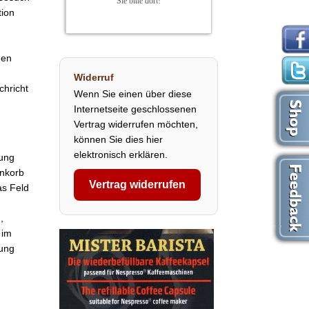
Sie bitte dort!
tion
den
Widerruf
chricht
Wenn Sie einen über diese
Internetseite geschlossenen
Vertrag widerrufen möchten,
können Sie dies hier
elektronisch erklären.
lung
enkorb
Vertrag widerrufen
as Feld
,
 im
lung